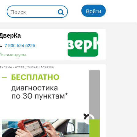
Войти
ДверКа
7 900 524 5225
Рекомендуем
ЕКЛАМА • HTTPS://GUSAR.LECAR.RU/